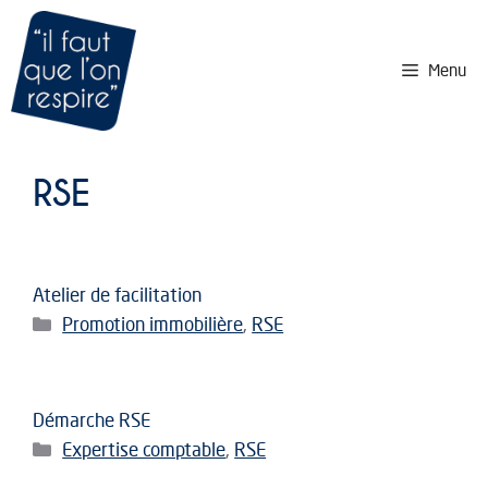
Aller
au
contenu
Menu
RSE
Atelier de facilitation
Catégories
Promotion immobilière
,
RSE
Démarche RSE
Catégories
Expertise comptable
,
RSE