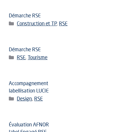
Démarche RSE
Catégories
Construction et TP
,
RSE
Démarche RSE
Catégories
RSE
,
Tourisme
Accompagnement
labellisation LUCIE
Catégories
Design
,
RSE
Évaluation AFNOR
label Engagé RSE