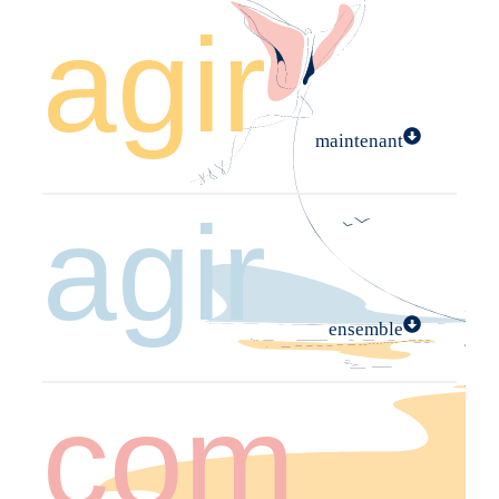
agir
maintenant
agir
ensemble
com